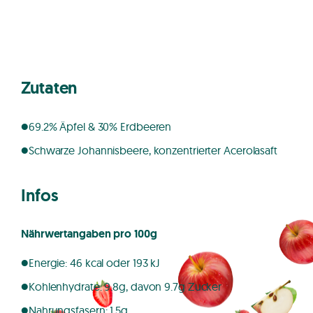
Zutaten
69.2% Äpfel & 30% Erdbeeren
Schwarze Johannisbeere, konzentrierter Acerolasaft
Infos
Nährwertangaben pro 100g
Energie: 46 kcal oder 193 kJ
Kohlenhydrate: 9.8g, davon 9.7g Zucker
Nahrungsfasern: 1.5g