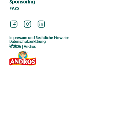
Sponsoring
FAQ
Facebook
Instagram
LinkedIn
Impressum und Rechtliche Hinweise
Datenschutzerklärung
FAQ
© 2026 | Andros