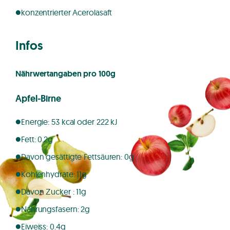
konzentrierter Acerolasaft
Infos
Nährwertangaben pro 100g
Apfel-Birne
Energie: 53 kcal oder 222 kJ
Fett: 0.2g
Davon gesättigte Fettsäuren: 0g
Kohlenhydrate: 11g
Davon Zucker : 11g
Nahrungsfasern: 2g
Eiweiss: 0.4g