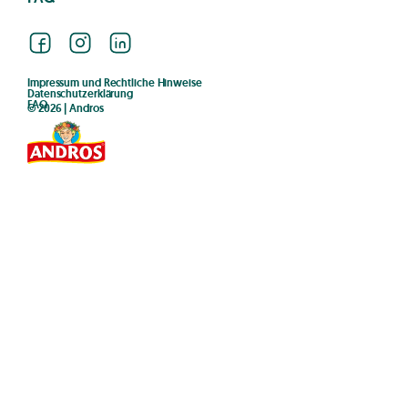
Facebook
Instagram
LinkedIn
Impressum und Rechtliche Hinweise
Datenschutzerklärung
FAQ
© 2026 | Andros