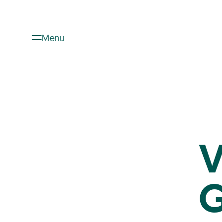
Menu
V
G