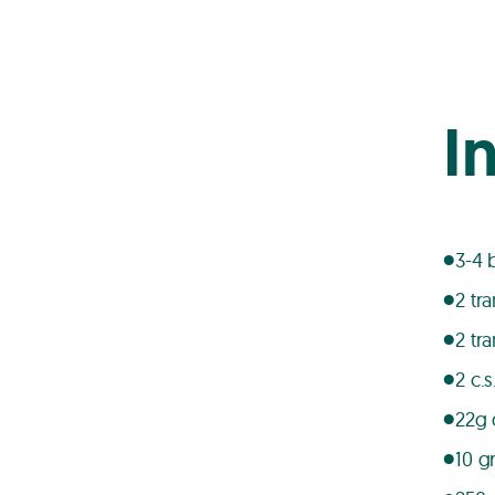
I
3-4 
2 tr
2 tr
2 c.
22g 
10 g