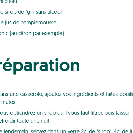
l d'eau
de sirop de "gin sans alcool"
de jus de pamplemousse
onic (au citron par exemple)
réparation
ans une casserole, ajoutez vos ingrédients et faites bouilli
inutes.
ous obtiendrez un sirop qu'il vous faut filtrer, puis laisser
efroidir toute une nuit.
e lendemain, servez dans un verre 2cl de "sirop", 4cl de j