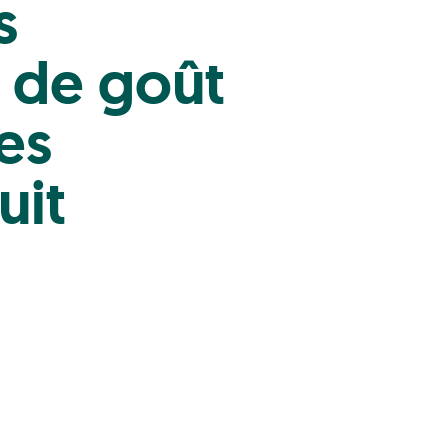
s
e de goût
es
uit