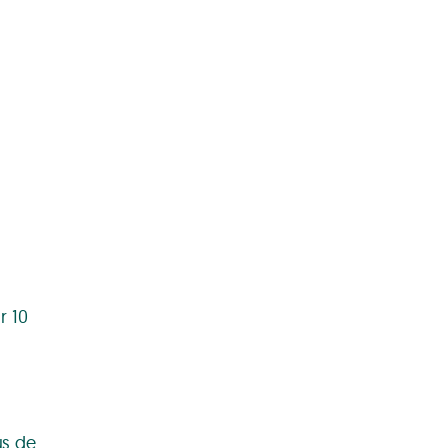
r 10
us de