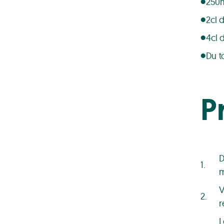
250m
2cl 
4cl 
Du t
P
D
m
V
r
L