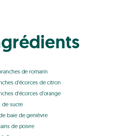
ngrédients
branches de romarin
anches d'écorces de citron
anches d'écorces d'orange
s. de sucre
de baie de genièvre
rains de poivre