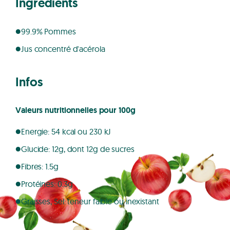
Ingrédients
99.9% Pommes
Jus concentré d'acérola
Infos
Valeurs nutritionnelles pour 100g
Energie: 54 kcal ou 230 kJ
Glucide: 12g, dont 12g de sucres
Fibres: 1.5g
Protéines: 0.3g
Graisses, Sel: teneur faible ou inexistant