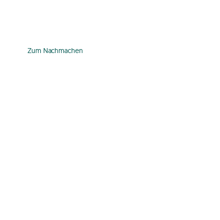
Rezeptideen
Zum Nachmachen
Zum Nachmachen