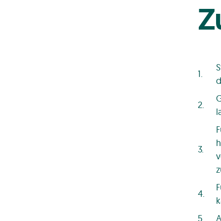
Z
S
d
G
l
F
h
v
z
F
k
A