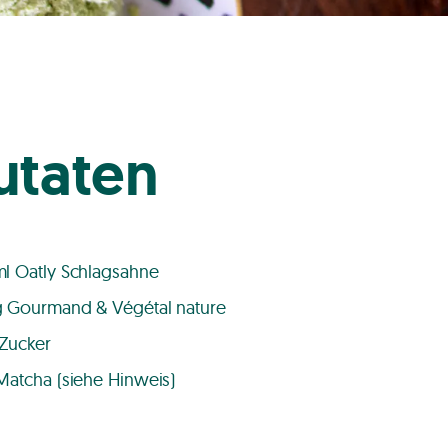
utaten
l Oatly Schlagsahne
 Gourmand & Végétal nature
Zucker
Matcha (siehe Hinweis)