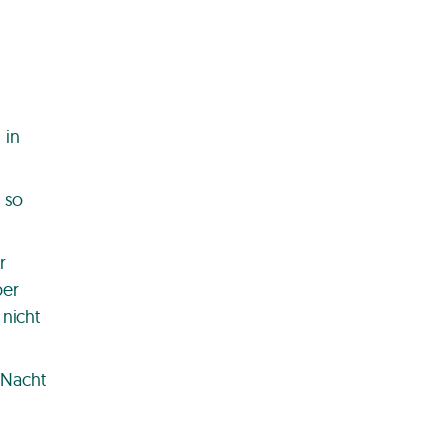
 in
 so
r
ber
 nicht
 Nacht