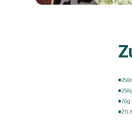
Z
250m
250g
70g 
2TL 