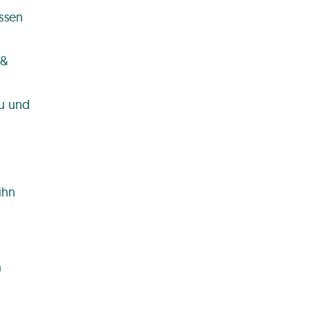
assen
 &
u und
ihn
h