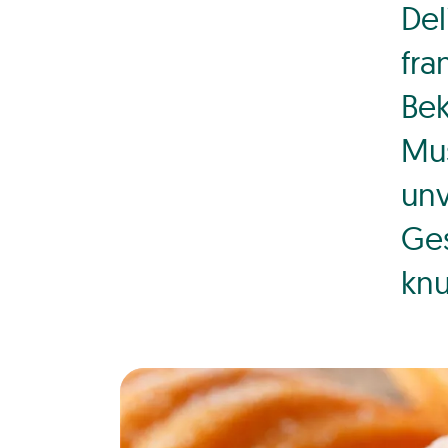
Del
fra
Bek
Mus
unv
Ges
knu