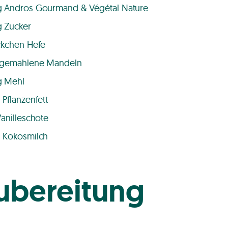
 Andros Gourmand & Végétal Nature
 Zucker
ckchen Hefe
 gemahlene Mandeln
g Mehl
 Pflanzenfett
Vanilleschote
 Kokosmilch
ubereitung