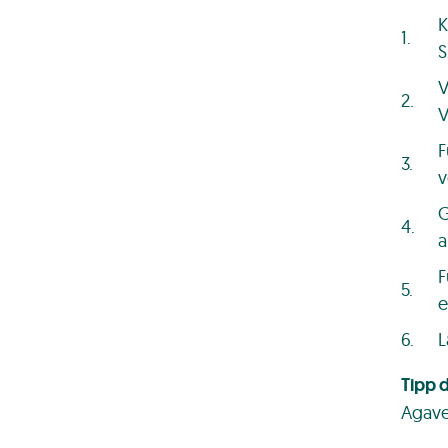
K
S
V
V
F
v
G
a
F
e
L
Tipp 
Agave