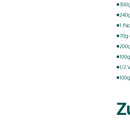
300g
240g
1 Pä
70g
200
100g
1/2 
100g
Z