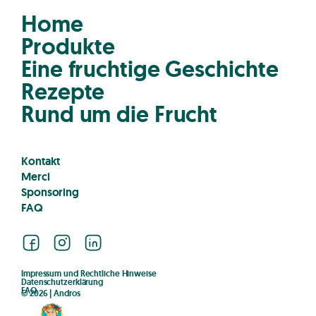
Home
Produkte
Eine fruchtige Geschichte
Rezepte
Rund um die Frucht
Kontakt
Merci
Sponsoring
FAQ
Facebook
Instagram
LinkedIn
Impressum und Rechtliche Hinweise
Datenschutzerklärung
FAQ
© 2026 | Andros