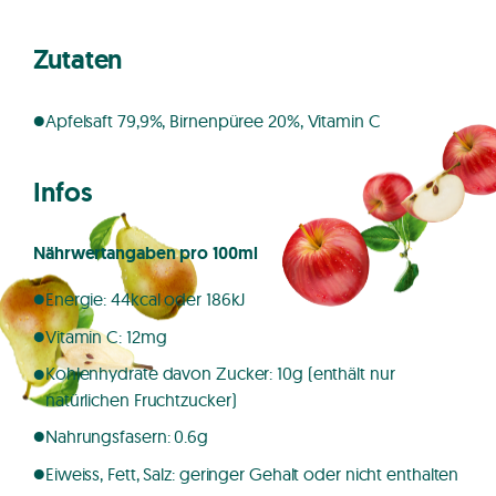
Zutaten
Apfelsaft 79,9%, Birnenpüree 20%, Vitamin C
Infos
Nährwertangaben pro 100ml
Energie: 44kcal oder 186kJ
Vitamin C: 12mg
Kohlenhydrate davon Zucker: 10g (enthält nur
natürlichen Fruchtzucker)
Nahrungsfasern: 0.6g
Eiweiss, Fett, Salz: geringer Gehalt oder nicht enthalten