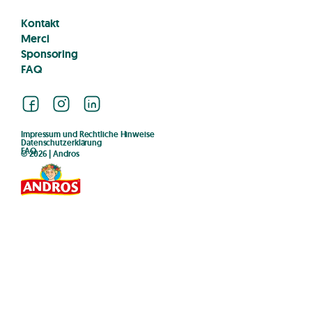
Kontakt
Merci
Sponsoring
FAQ
Facebook
Instagram
LinkedIn
Impressum und Rechtliche Hinweise
Datenschutzerklärung
FAQ
© 2026 | Andros